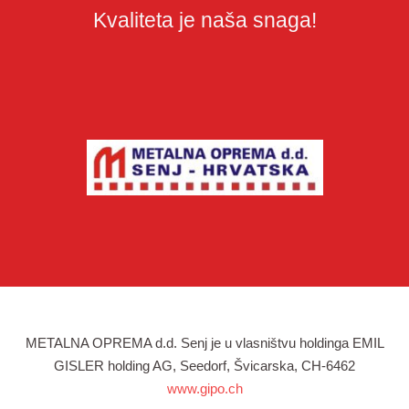
Kvaliteta je naša snaga!
METALNA OPREMA d.d. Senj je u vlasništvu holdinga EMIL
GISLER holding AG, Seedorf, Švicarska, CH-6462
www.gipo.ch