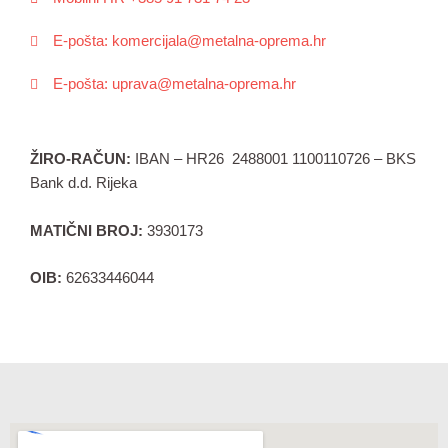
E-pošta: komercijala@metalna-oprema.hr
E-pošta: uprava@metalna-oprema.hr
ŽIRO-RAČUN:
IBAN – HR26 2488001 1100110726 – BKS
Bank d.d. Rijeka
MATIČNI BROJ:
3930173
OIB:
62633446044