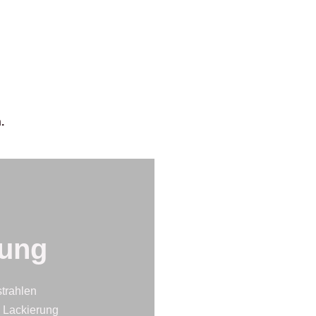
.
ung
trahlen
e Lackierung